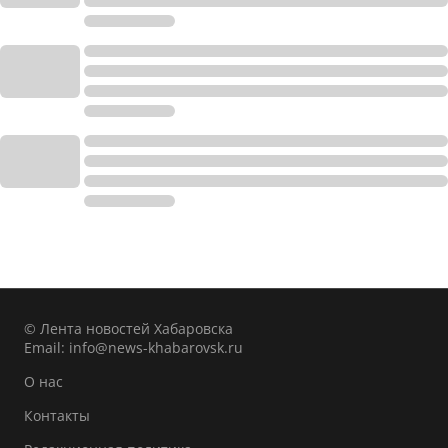
© Лента новостей Хабаровска
Email:
info@news-khabarovsk.ru
О нас
Контакты