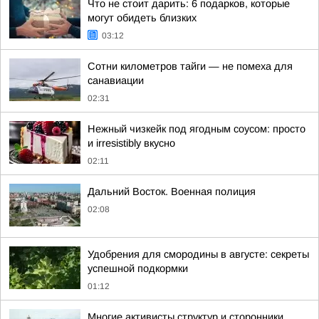
Что не стоит дарить: 6 подарков, которые
могут обидеть близких
03:12
Сотни километров тайги — не помеха для
санавиации
02:31
Нежный чизкейк под ягодным соусом: просто
и irresistibly вкусно
02:11
Дальний Восток. Военная полиция
02:08
Удобрения для смородины в августе: секреты
успешной подкормки
01:12
Многие активисты структур и сторонники