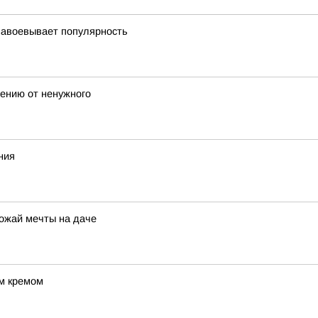
завоевывает популярность
лению от ненужного
ния
рожай мечты на даче
ым кремом