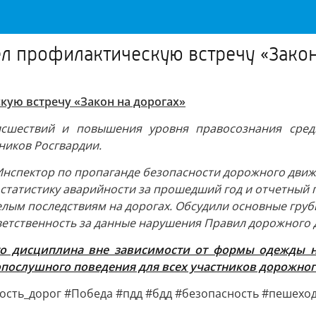
л профилактическую встречу «Закон
ую встречу «Закон на дорогах»
сшествий и повышения уровня правосознания среди
ников Росгвардии.
Инспектор по пропаганде безопасности дорожного движ
 статистику аварийности за прошедший год и отчетный п
елым последствиям на дорогах. Обсудили основные гру
тветственность за данные нарушения Правил дорожного 
то дисциплина вне зависимости от формы одежды на
послушного поведения для всех участников дорожног
ность_дорог #Победа #пдд #бдд #безопасность #пешехо