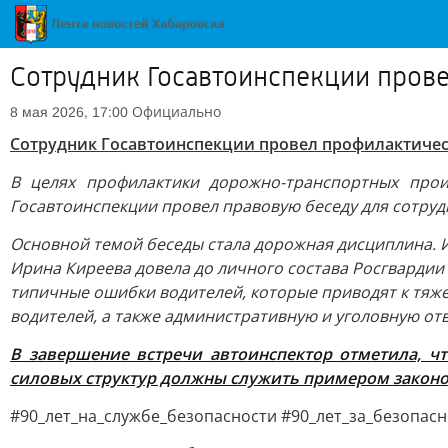
Сотрудник Госавтоинспекции прове
Официально
8 мая 2026, 17:00
Сотрудник Госавтоинспекции провел профилактическ
В целях профилактики дорожно-транспортных прои
Госавтоинспекции провел правовую беседу для сотруд
Основной темой беседы стала дорожная дисциплина. 
Ирина Киреева довела до личного состава Росгвардии
типичные ошибки водителей, которые приводят к тяж
водителей, а также административную и уголовную о
В завершение встречи автоинспектор отметила, ч
силовых структур должны служить примером законо
#90_лет_на_службе_безопасности #90_лет_за_безопас