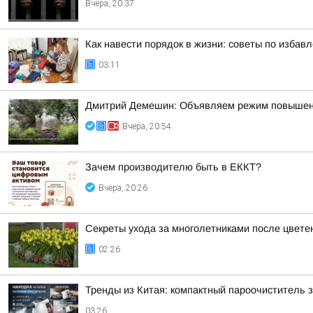
Вчера, 20:37
Как навести порядок в жизни: советы по избав
03:11
Дмитрий Демешин: Объявляем режим повышенной
Вчера, 20:54
Зачем производителю быть в ЕККТ?
Вчера, 20:26
Секреты ухода за многолетниками после цвете
02:26
Тренды из Китая: компактный пароочиститель 
03:26