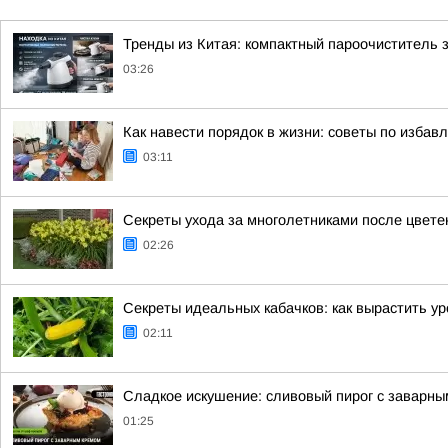
Тренды из Китая: компактный пароочиститель 
03:26
Как навести порядок в жизни: советы по избав
03:11
Секреты ухода за многолетниками после цвете
02:26
Секреты идеальных кабачков: как вырастить у
02:11
Сладкое искушение: сливовый пирог с заварн
01:25