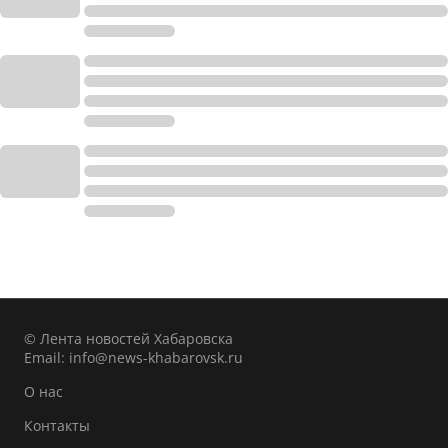
© Лента новостей Хабаровска
Email:
info@news-khabarovsk.ru
О нас
Контакты