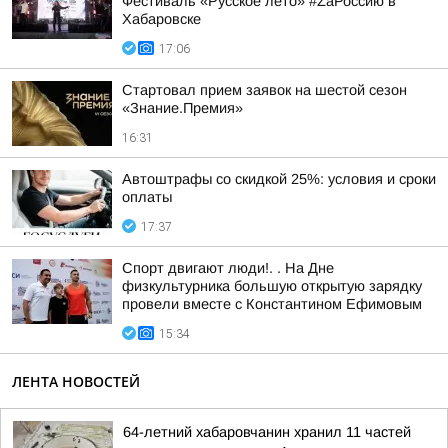
Фестиваль «Русское лето» #ZaРоссию в
Хабаровске
17:06
Стартовал прием заявок на шестой сезон
«Знание.Премия»
16:31
Автоштрафы со скидкой 25%: условия и сроки
оплаты
17:37
Спорт двигают люди!. . На Дне
физкультурника большую открытую зарядку
провели вместе с Константином Ефимовым
15:34
ЛЕНТА НОВОСТЕЙ
64-летний хабаровчанин хранил 11 частей