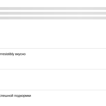
esistibly вкусно
успешной подкормки