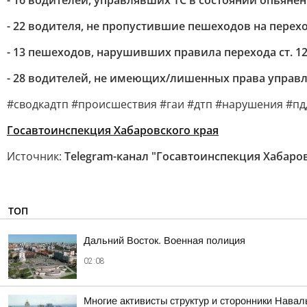
- 16 водителей, управлявших ТС в состоянии опьянения ч
- 22 водителя, не пропустившие пешеходов на перехода
- 13 пешеходов, нарушивших правила перехода ст. 12.
- 28 водителей, не имеющих/лишенных права управления
#сводкадтп #происшествия #гаи #дтп #нарушения #пд
Госавтоинспекция Хабаровского края
Источник:
Telegram-канал "Госавтоинспекция Хабаров
ТОП
Дальний Восток. Военная полиция
02:08
Многие активисты структур и сторонники Нава