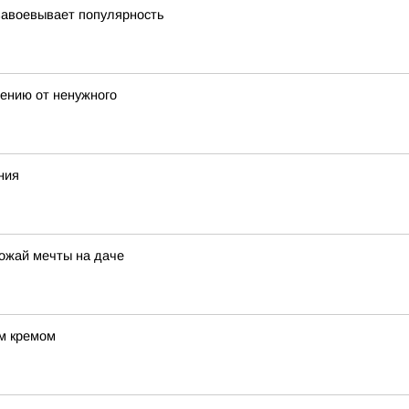
завоевывает популярность
лению от ненужного
ния
рожай мечты на даче
ым кремом