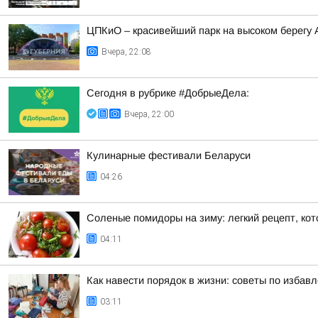
ЦПКиО – красивейший парк на высоком берегу
Вчера, 22:08
Сегодня в рубрике #ДобрыеДела:
Вчера, 22:00
Кулинарные фестивали Беларуси
04:26
Соленые помидоры на зиму: легкий рецепт, ко
04:11
Как навести порядок в жизни: советы по избав
03:11