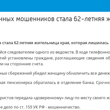
нных мошенников стала 62-летняя ж
стала 62-летняя жительница края, которая лишилась 
ся следователем одного из ведомств. В ходе телефонно
тий установлены граждане, разглашающие сведения об о
и на сторонние счета.
чных сбережений убедил женщину обналичить все денеж
ная пенсионерка обратилась в отделение банка. Сроч
истов передала «доверенному» лицу по месту своего ж
 дело по ст. 159 УК РФ - мошенничество.