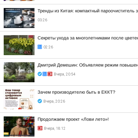
Тренды из Китая: компактный пароочиститель 
03:26
Секреты ухода за многолетниками после цвете
02:26
Дмитрий Демешин: Объявляем режим повышенной
Вчера, 20:54
Зачем производителю быть в ЕККТ?
Вчера, 20:26
Продолжаем проект «Лови лето»!
Вчера, 18:12