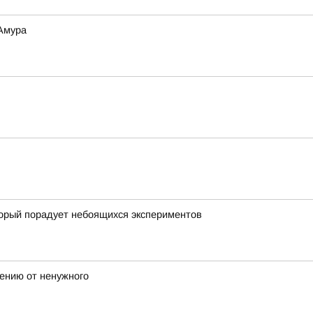
 Амура
торый порадует небоящихся экспериментов
лению от ненужного