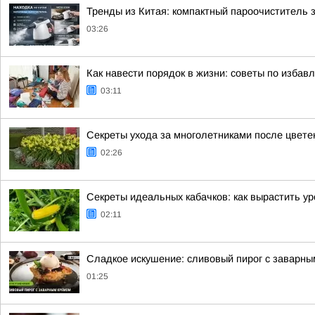
Тренды из Китая: компактный пароочиститель 
03:26
Как навести порядок в жизни: советы по избав
03:11
Секреты ухода за многолетниками после цвете
02:26
Секреты идеальных кабачков: как вырастить у
02:11
Сладкое искушение: сливовый пирог с заварн
01:25