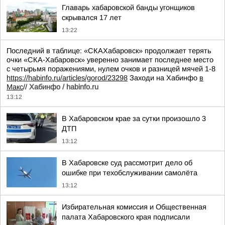
Главарь хабаровской банды угонщиков
скрывался 17 лет
13:22
Последний в таблице: «СКАХабаровск» продолжает терять
очки «СКА-Хабаровск» уверенно занимает последнее место
с четырьмя поражениями, нулем очков и разницей мячей 1-8
https://habinfo.ru/articles/gorod/23298
Заходи на Хабинфо
в
Макс
//
Хабинфо / habinfo.ru
13:12
В Хабаровском крае за сутки произошло 3
ДТП
13:12
В Хабаровске суд рассмотрит дело об
ошибке при техобслуживании самолёта
13:12
Избирательная комиссия и Общественная
палата Хабаровского края подписали