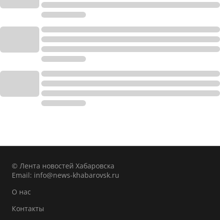
© Лента новостей Хабаровска
Email:
info@news-khabarovsk.ru
О нас
Контакты