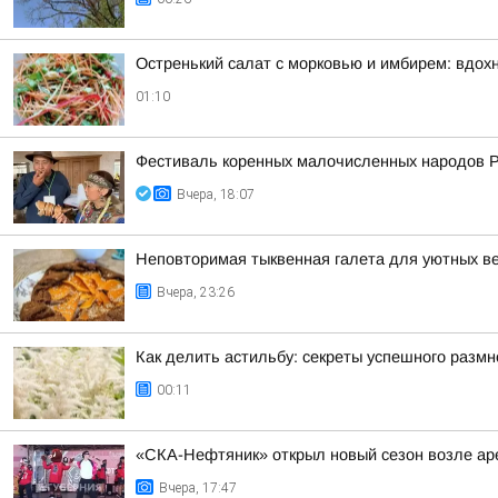
Остренький салат с морковью и имбирем: вдох
01:10
Фестиваль коренных малочисленных народов 
Вчера, 18:07
Неповторимая тыквенная галета для уютных в
Вчера, 23:26
Как делить астильбу: секреты успешного разм
00:11
«СКА-Нефтяник» открыл новый сезон возле ар
Вчера, 17:47