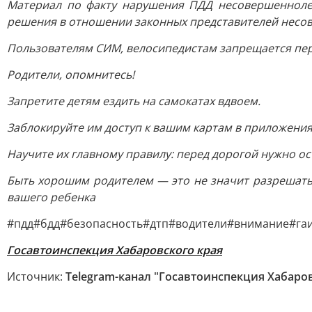
Материал по факту нарушения ПДД несовершенноле
решения в отношении законных представителей несове
Пользователям СИМ, велосипедистам запрещается пер
Родители, опомнитесь!
Запретите детям ездить на самокатах вдвоем.
Заблокируйте им доступ к вашим картам в приложения
Научите их главному правилу: перед дорогой нужно ос
Быть хорошим родителем — это не значит разрешать в
вашего ребенка
#пдд
#бдд
#безопасность
#дтп
#водители
#внимание
#га
Госавтоинспекция Хабаровского края
Источник:
Telegram-канал "Госавтоинспекция Хабаров