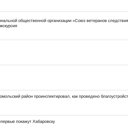
иональной общественной организации «Союз ветеранов следстви
экскурсия
сомольский район проинспектировал, как проведено благоустрой
впервые покажут Хабаровску