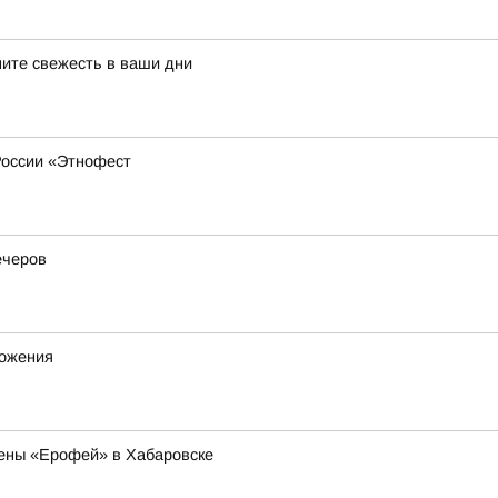
ните свежесть в ваши дни
России «Этнофест
ечеров
ножения
ены «Ерофей» в Хабаровске