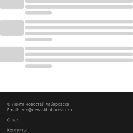
© Лента новостей Хабаровска
Email:
info@news-khabarovsk.ru
О нас
Контакты