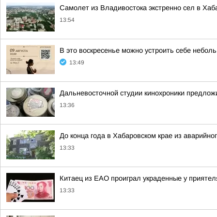
Самолет из Владивостока экстренно сел в Хаб
13:54
В это воскресенье можно устроить себе неболь
13:49
Дальневосточной студии кинохроники предлож
13:36
До конца года в Хабаровском крае из аварийно
13:33
Китаец из ЕАО проиграл украденные у приятел
13:33