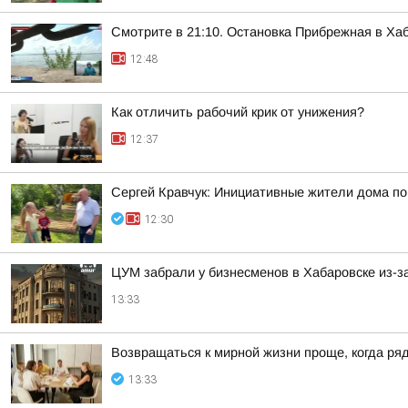
Смотрите в 21:10. Остановка Прибрежная в Ха
12:48
Как отличить рабочий крик от унижения?
12:37
Сергей Кравчук: Инициативные жители дома по
12:30
ЦУМ забрали у бизнесменов в Хабаровске из-з
13:33
Возвращаться к мирной жизни проще, когда ряд
13:33