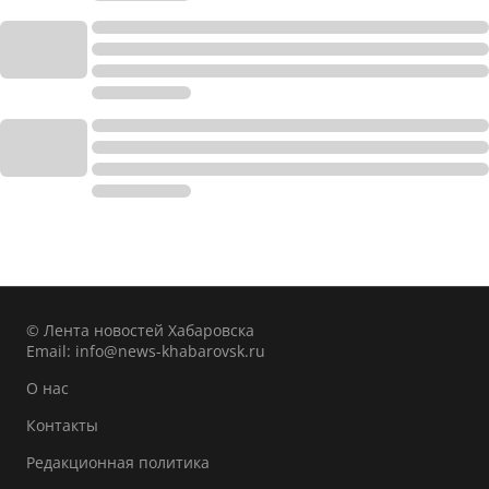
© Лента новостей Хабаровска
Email:
info@news-khabarovsk.ru
О нас
Контакты
Редакционная политика