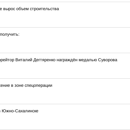
де вырос объем строительства
 получить:
фрейтор Виталий Дегтяренко награждён медалью Суворова
ение в зоне спецоперации
 в Южно-Сахалинске