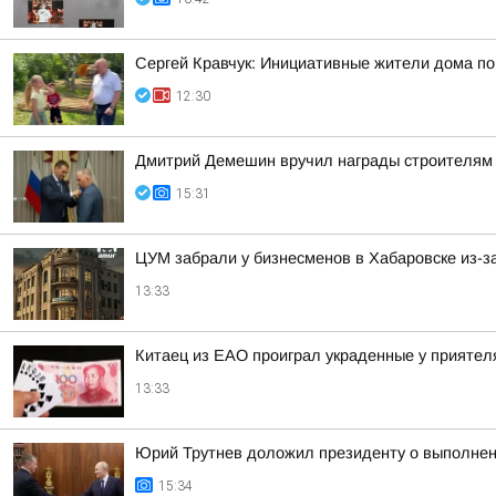
Сергей Кравчук: Инициативные жители дома по
12:30
Дмитрий Демешин вручил награды строителям 
15:31
ЦУМ забрали у бизнесменов в Хабаровске из-з
13:33
Китаец из ЕАО проиграл украденные у приятел
13:33
Юрий Трутнев доложил президенту о выполнен
15:34