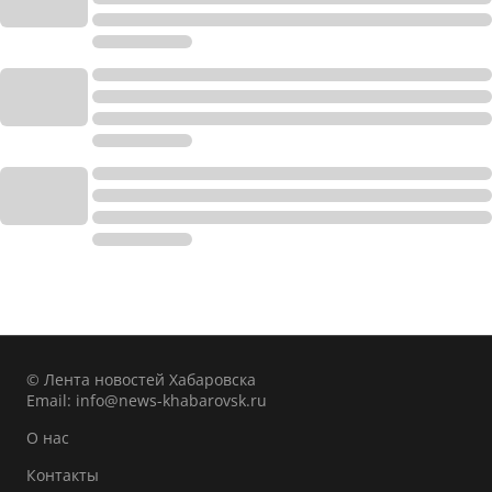
© Лента новостей Хабаровска
Email:
info@news-khabarovsk.ru
О нас
Контакты