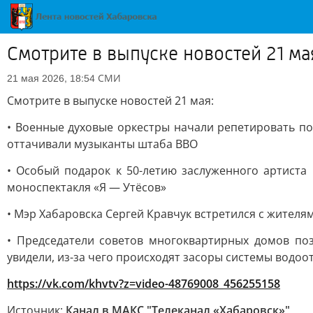
Смотрите в выпуске новостей 21 ма
СМИ
21 мая 2026, 18:54
Смотрите в выпуске новостей 21 мая:
• Военные духовые оркестры начали репетировать п
оттачивали музыканты штаба ВВО
• Особый подарок к 50-летию заслуженного артиста
моноспектакля «Я — Утёсов»
• Мэр Хабаровска Сергей Кравчук встретился с жителя
• Председатели советов многоквартирных домов по
увидели, из-за чего происходят засоры системы водоот
https://vk.com/khvtv?z=video-48769008_456255158
Источник:
Канал в МАКС "Телеканал «Хабаровск»"