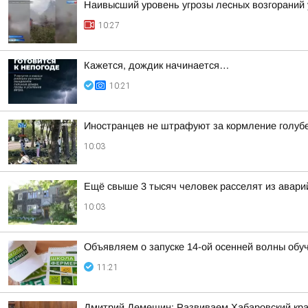
Наивысший уровень угрозы лесных возгораний 
10:27
Кажется, дождик начинается…
10:21
Иностранцев не штрафуют за кормление голубе
10:03
Ещё свыше 3 тысяч человек расселят из авари
10:03
Объявляем о запуске 14-ой осенней волны о
11:21
Дмитрий Демешин: Развиваем Хабаровский кра