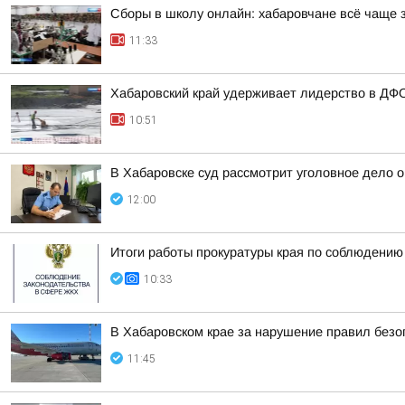
Сборы в школу онлайн: хабаровчане всё чаще 
11:33
Хабаровский край удерживает лидерство в ДФО
10:51
В Хабаровске суд рассмотрит уголовное дело 
12:00
Итоги работы прокуратуры края по соблюдени
10:33
В Хабаровском крае за нарушение правил безо
11:45