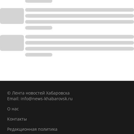
© Лента новостей Хабаровска
Email:
info@news-khabarovsk.ru
О нас
Контакты
Редакционная политика