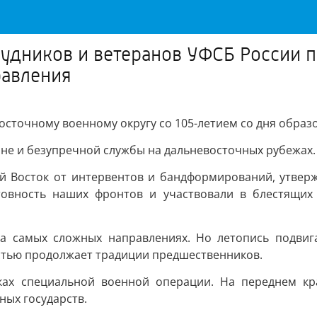
удников и ветеранов УФСБ России п
равления
осточному военному округу со 105-летием со дня образ
ине и безупречной службы на дальневосточных рубежах.
 Восток от интервентов и бандформирований, утверж
овность наших фронтов и участвовали в блестящих
на самых сложных направлениях. Но летопись подвига
стью продолжает традиции предшественников.
ках специальной военной операции. На переднем кр
ых государств.