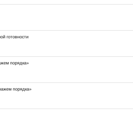
ой готовности
ражем порядка»
тражем порядка»