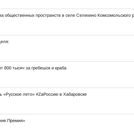
тва общественных пространств в селе Селихино Комсомольского 
деля:
т 800 тысяч за гребешок и краба
ь «Русское лето» #ZaРоссию в Хабаровске
ание.Премия»