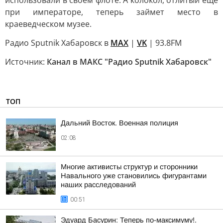
использовали в своем флоте. А колокол, отлитый еще
при императоре, теперь займет место в
краеведческом музее.
Радио Sputnik Хабаровск в
MAX
|
VK
| 93.8FM
Источник:
Канал в МАКС "Радио Sputnik Хабаровск"
ТОП
Дальний Восток. Военная полиция
02:08
Многие активисты структур и сторонники
Навального уже становились фигурантами
наших расследований
00:51
Эдуард Басурин: Теперь по-максимуму!.