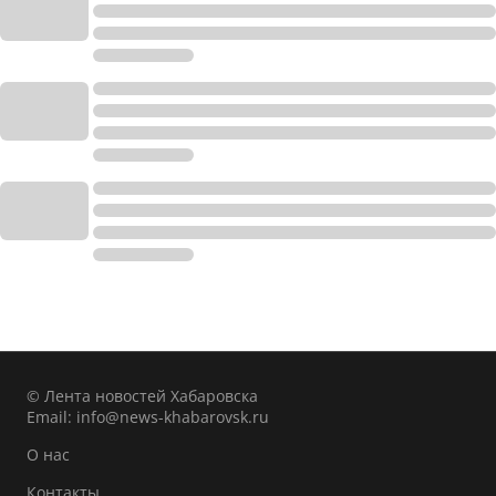
© Лента новостей Хабаровска
Email:
info@news-khabarovsk.ru
О нас
Контакты