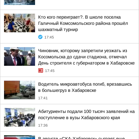
Кто кого переиграет?. В школе поселка
Галичный Комсомольского района прошёл
шахматный турнир
17:45
Чиновник, которому запретили уезжать из
Косомольска до сдачи стадиона, отмечал
День строителя с губернатором в Хабаровске
17:45
Водитель микроавтобуса погиб, врезавшись
в большегруз в Хабаровске
17:41
Абитуриенты подали 100 тысяч заявлений на
поступление в вузы Хабаровского края
17:36
В августе «СКА-Хабаровск» сыграет еще