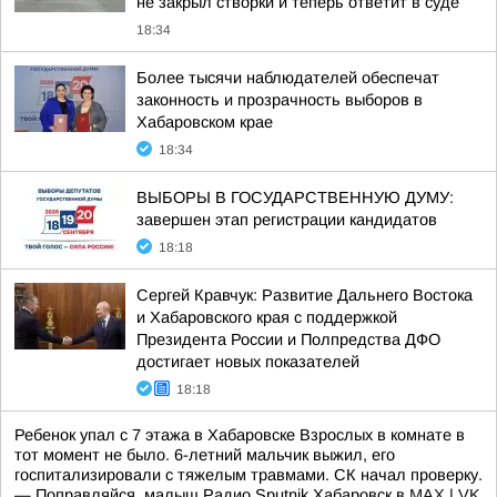
не закрыл створки и теперь ответит в суде
18:34
Более тысячи наблюдателей обеспечат
законность и прозрачность выборов в
Хабаровском крае
18:34
ВЫБОРЫ В ГОСУДАРСТВЕННУЮ ДУМУ:
завершен этап регистрации кандидатов
18:18
Сергей Кравчук: Развитие Дальнего Востока
и Хабаровского края с поддержкой
Президента России и Полпредства ДФО
достигает новых показателей
18:18
Ребенок упал с 7 этажа в Хабаровске Взрослых в комнате в
тот момент не было. 6-летний мальчик выжил, его
госпитализировали с тяжелым травмами. СК начал проверку.
— Поправляйся, малыш Радио Sputnik Хабаровск в
MAX
|
VK