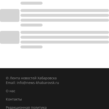
© Лента новостей Хабаровска
Email:
info@news-khabarovsk.ru
О нас
Контакты
Редакционная политика