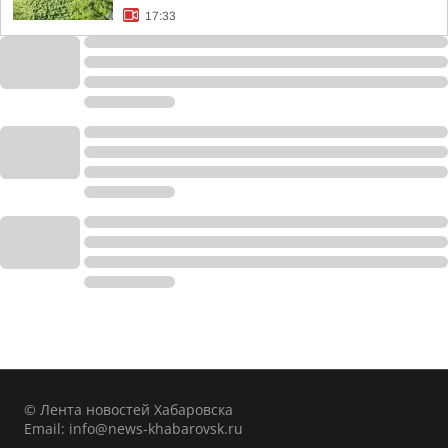
17:33
© Лента новостей Хабаровска
Email:
info@news-khabarovsk.ru