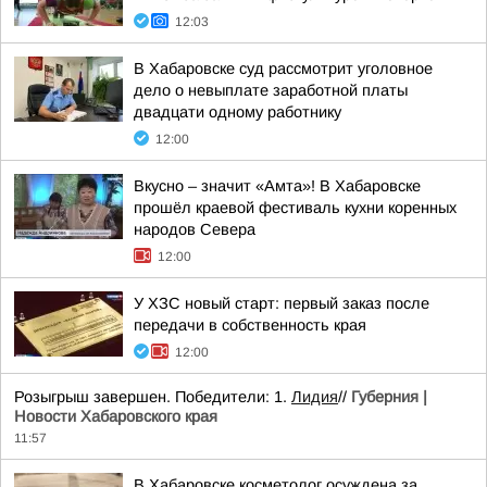
12:03
В Хабаровске суд рассмотрит уголовное
дело о невыплате заработной платы
двадцати одному работнику
12:00
Вкусно – значит «Амта»! В Хабаровске
прошёл краевой фестиваль кухни коренных
народов Севера
12:00
У ХЗС новый старт: первый заказ после
передачи в собственность края
12:00
Розыгрыш завершен. Победители: 1.
Лидия
//
Губерния |
Новости Хабаровского края
11:57
В Хабаровске косметолог осуждена за