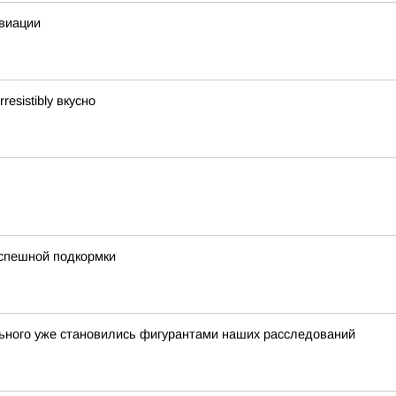
авиации
esistibly вкусно
успешной подкормки
льного уже становились фигурантами наших расследований