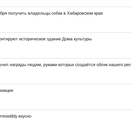
ября получить владельцы собак в Хабаровском крае
онтируют историческое здание Дома культуры
чил награды людям, руками которых создаётся облик нашего рег
виации
esistibly вкусно