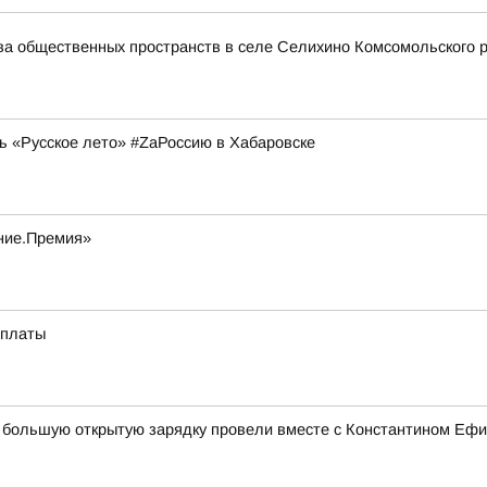
тва общественных пространств в селе Селихино Комсомольского 
ь «Русское лето» #ZaРоссию в Хабаровске
ание.Премия»
оплаты
ка большую открытую зарядку провели вместе с Константином Е