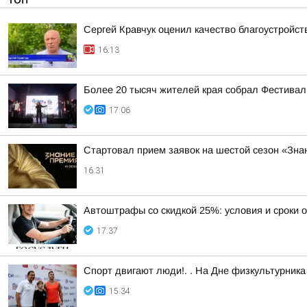
Сергей Кравчук оценил качество благоустройс
16:13
Более 20 тысяч жителей края собрал Фестивал
17:06
Стартовал прием заявок на шестой сезон «Зн
16:31
Автоштрафы со скидкой 25%: условия и сроки 
17:37
Спорт двигают люди!. . На Дне физкультурни
15:34