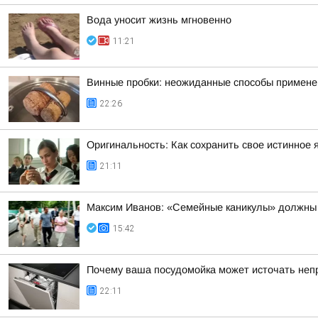
Вода уносит жизнь мгновенно
11:21
Винные пробки: неожиданные способы применен
22:26
Оригинальность: Как сохранить свое истинное 
21:11
Максим Иванов: «Семейные каникулы» должны 
15:42
Почему ваша посудомойка может источать неп
22:11