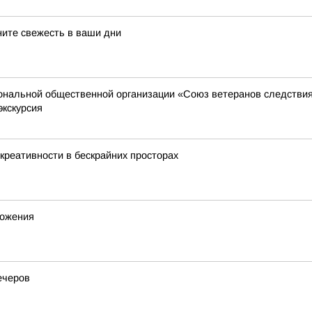
ните свежесть в ваши дни
иональной общественной организации «Союз ветеранов следстви
экскурсия
креативности в бескрайних просторах
ножения
ечеров