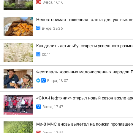
Вчера, 16:16
Неповторимая тыквенная галета для уютных в
Вчера, 23:26
Как делить астильбу: секреты успешного разм
00:11
Фестиваль коренных малочисленных народов 
Вчера, 18:07
«СКА-Нефтяник» открыл новый сезон возле ар
Вчера, 17:47
Ми-8 МЧС вновь вылетел на поиски пропавшег