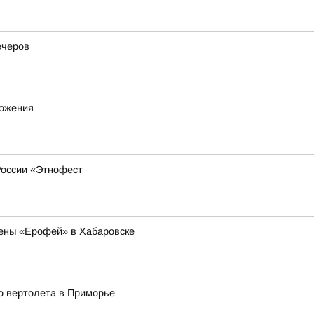
ечеров
ножения
России «Этнофест
ены «Ерофей» в Хабаровске
о вертолета в Приморье