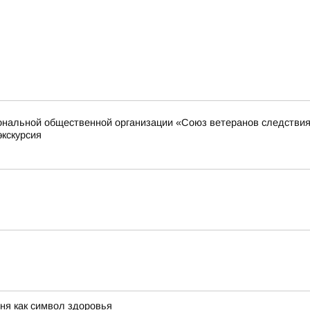
иональной общественной организации «Союз ветеранов следстви
экскурсия
хня как символ здоровья