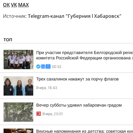
ОК
VK
MAX
Источник:
Telegram-канал "Губерния l Хабаровск"
ТОП
При участии представителя Белгородской рег
комитета Российской Федерации организована 
00:33
Трех сахалинок накажут за порчу флагов
Вчера, 18:43
Вечер субботы удивил хабаровчан градом
Вчера, 20:01
Вкусные напоминания из детства: советская ку