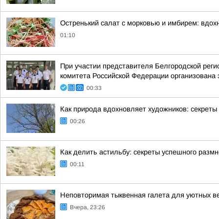
Остренький салат с морковью и имбирем: вдох
01:10
При участии представителя Белгородской рег
комитета Российской Федерации организована 
00:33
Как природа вдохновляет художников: секреты 
00:26
Как делить астильбу: секреты успешного разм
00:11
Неповторимая тыквенная галета для уютных в
Вчера, 23:26