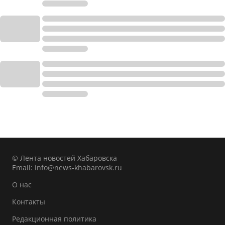
© Лента новостей Хабаровска
Email:
info@news-khabarovsk.ru
О нас
Контакты
Редакционная политика