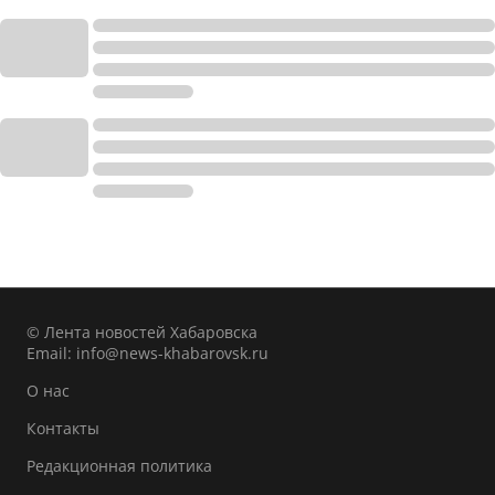
© Лента новостей Хабаровска
Email:
info@news-khabarovsk.ru
О нас
Контакты
Редакционная политика