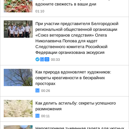
вдохните свежесть в ваши дни
01:10
При участии представителя Белгородской
региональной общественной организации
«Союз ветеранов следствия» Олега
Николаевича Попова для кадет
Следственного комитета Российской
Федерации организована экскурсия
00:33
Как природа вдохновляет художников:
секреты креативности в бескрайних
просторах
00:26
Как делить астильбу: секреты успешного
размножения
00:11
Неповторимая тыквенная галета для уютных