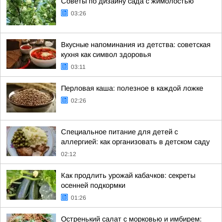
Советы по дизайну сада с жимолостью
03:26
Вкусные напоминания из детства: советская
кухня как символ здоровья
03:11
Перловая каша: полезное в каждой ложке
02:26
Специальное питание для детей с
аллергией: как организовать в детском саду
02:12
Как продлить урожай кабачков: секреты
осенней подкормки
01:26
Остренький салат с морковью и имбирем: