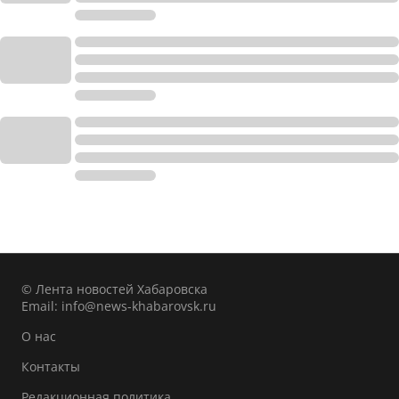
© Лента новостей Хабаровска
Email:
info@news-khabarovsk.ru
О нас
Контакты
Редакционная политика