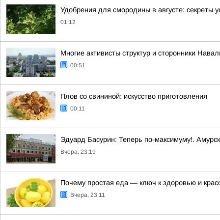
Удобрения для смородины в августе: секреты 
01:12
Многие активисты структур и сторонники Нава
00:51
Плов со свининой: искусство приготовления
00:11
Эдуард Басурин: Теперь по-максимуму!. Амурс
Вчера, 23:19
Почему простая еда — ключ к здоровью и крас
Вчера, 23:11