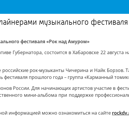
длайнерами музыкального фестиваля
кального фестиваля «Рок над Амуром»
иве Губернатора, состоится в Хабаровске 22 августа н
е российские рок-музыканты Чичерина и Найк Борзов. Т
тель фестиваля прошлого года – группа «Карманный томик
гионов России. Для начинающих артистов участие в фест
бственного мини-альбома при поддержке профессиональ
обной информацией можно ознакомиться на сайте
rockdv.