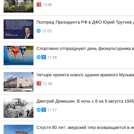
10:48
Полпред Президента РФ в ДФО Юрий Трутнев д
12:03
Спортивно отпразднуют день физкультурника в
12:04
Четыре проекта нового здания краевого Музык
12:06
Дмитрий Демешин: В ночь с 8 на 9 августа 194
11:57
Спустя 80 лет: амурский тигр возвращается в 