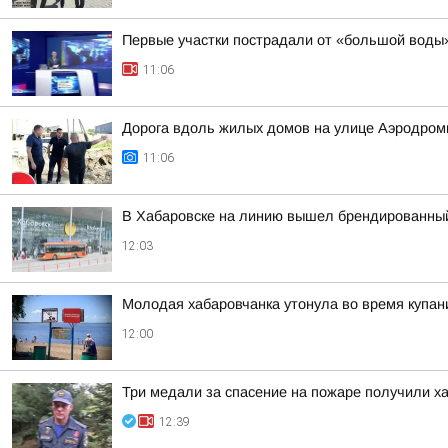
Первые участки пострадали от «большой воды»
11:06
Дорога вдоль жилых домов на улице Аэродром
11:06
В Хабаровске на линию вышел брендированны
12:03
Молодая хабаровчанка утонула во время купан
12:00
Три медали за спасение на пожаре получили х
12:39