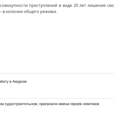
совокупности преступлений в виде 20 лет лишения св
— в колонии общего режима.
боту в Амурске
ом судостроительном, присвоили имена героев-земляков