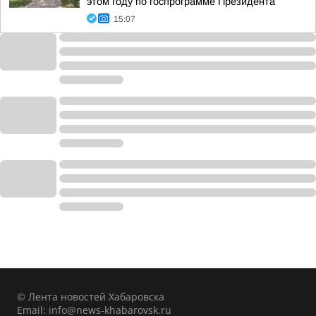
этом году по госпрограмме Президента
15:07
© Лента новостей Хабаровска
Email:
info@news-khabarovsk.ru