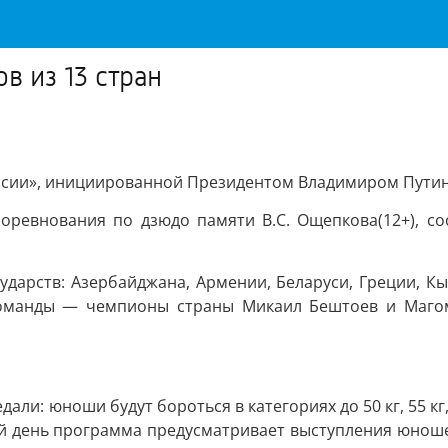
в из 13 стран
оссии», инициированной Президентом Владимиром Пути
оревнования по дзюдо памяти В.С. Ощепкова(12+), со
ударств: Азербайджана, Армении, Беларуси, Греции, Кы
 команды — чемпионы страны Микаил Бештоев и Магом
и: юноши будут бороться в категориях до 50 кг, 55 кг, 60
ий день программа предусматривает выступления юношей в