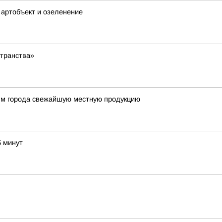
 артобъект и озеленение
странства»
ям города свежайшую местную продукцию
5 минут