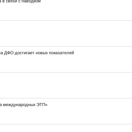
 в связи с паводком
ва ДФО достигает новых показателей
 на международных ЭТП»