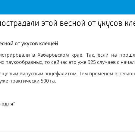
пострадали этой весной от укусов к
есной от укусов клещей
гистрировали в Хабаровском крае. Так, если на прош
 паукообразных, то сейчас это уже 925 случаев с начал
клещевым вирусным энцефалитом. Тем временем в регио
же практически 500 га.
годня"