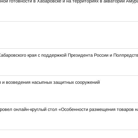
 готовности в Хабаровске и на территориях в акватории Амура
 Хабаровского края с поддержкой Президента России и Полпредст
пп и возведения насыпных защитных сооружений
 провел онлайн-круглый стол «Особенности размещения товаров