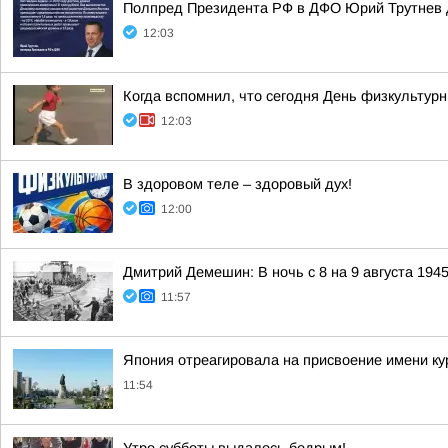
Полпред Президента РФ в ДФО Юрий Трутнев д
12:03
Когда вспомнил, что сегодня День физкультур
12:03
В здоровом теле – здоровый дух!
12:00
Дмитрий Демешин: В ночь с 8 на 9 августа 194
11:57
Япония отреагировала на присвоение имени ку
11:54