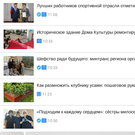
Лучших работников спортивной отрасли отмети
11:03
Историческое здание Дома Культуры ремонтир
10:33
Шефство ради будущего: минтранс региона орга
10:33
Как размножить клубнику усами: пошаговое рук
11:25
«Подходим к каждому сердцем»: сёстры мило
10:30