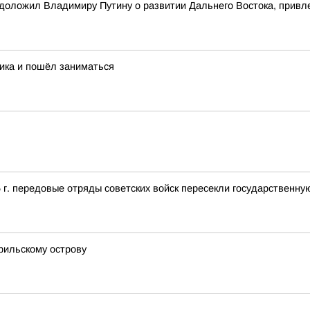
оложил Владимиру Путину о развитии Дальнего Востока, привле
ника и пошёл заниматься
5 г. передовые отряды советских войск пересекли государственн
рильскому острову