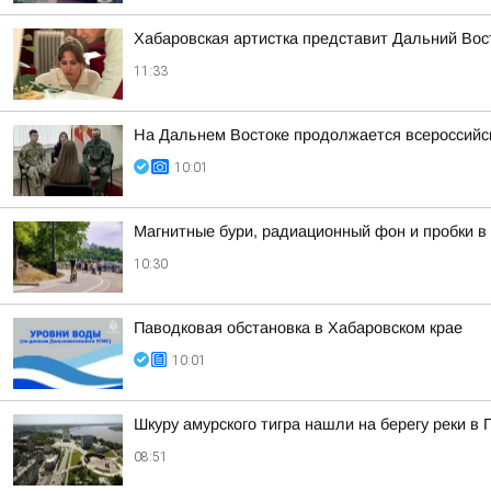
Хабаровская артистка представит Дальний Вос
11:33
На Дальнем Востоке продолжается всероссийск
10:01
Магнитные бури, радиационный фон и пробки в 
10:30
Паводковая обстановка в Хабаровском крае
10:01
Шкуру амурского тигра нашли на берегу реки в
08:51