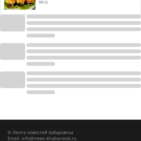
08:11
© Лента новостей Хабаровска
Email:
info@news-khabarovsk.ru