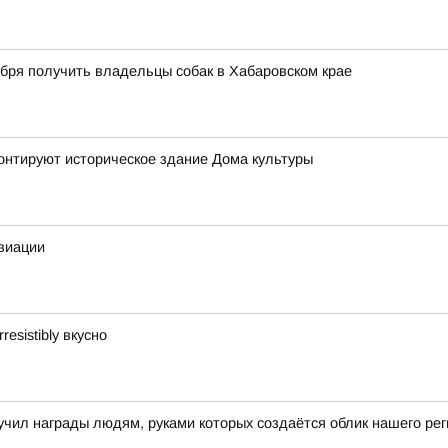
ября получить владельцы собак в Хабаровском крае
онтируют историческое здание Дома культуры
виации
esistibly вкусно
чил награды людям, руками которых создаётся облик нашего рег