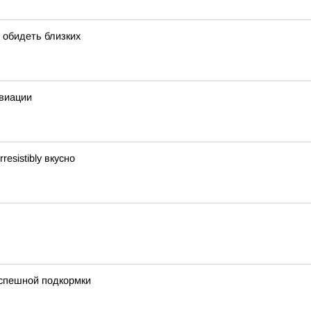
т обидеть близких
авиации
esistibly вкусно
успешной подкормки