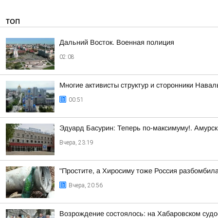
ТОП
Дальний Восток. Военная полиция
02:08
Многие активисты структур и сторонники Нава
00:51
Эдуард Басурин: Теперь по-максимуму!. Амурс
Вчера, 23:19
"Простите, а Хиросиму тоже Россия разбомбил
Вчера, 20:56
Возрождение состоялось: на Хабаровском суд