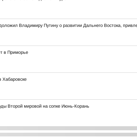
оложил Владимиру Путину о развитии Дальнего Востока, привле
ёт в Приморье
в Хабаровске
оды Второй мировой на сопке Июнь-Корань