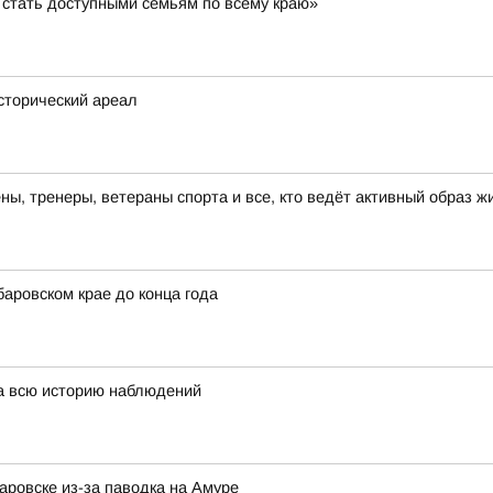
стать доступными семьям по всему краю»
исторический ареал
, тренеры, ветераны спорта и все, кто ведёт активный образ ж
аровском крае до конца года
за всю историю наблюдений
ровске из-за паводка на Амуре