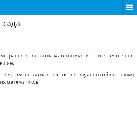
 сада
ммы раннего развития математического и естественно-
мешин.
с проектом развития естественно-научного образования
щих математиков.