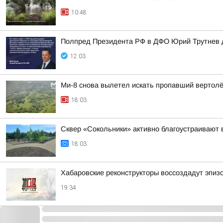
10:48
Полпред Президента РФ в ДФО Юрий Трутнев д
12:03
Ми-8 снова вылетел искать пропавший вертол
18:03
Сквер «Сокольники» активно благоустраивают 
18:03
Хабаровские реконструкторы воссоздадут эпиз
19:34