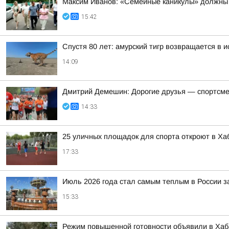
Максим Иванов: «Семейные каникулы» должны 
15:42
Спустя 80 лет: амурский тигр возвращается в 
14:09
Дмитрий Демешин: Дорогие друзья — спортсмены
14:33
25 уличных площадок для спорта откроют в Хаб
17:33
Июль 2026 года стал самым теплым в России 
15:33
Режим повышенной готовности объявили в Хаба