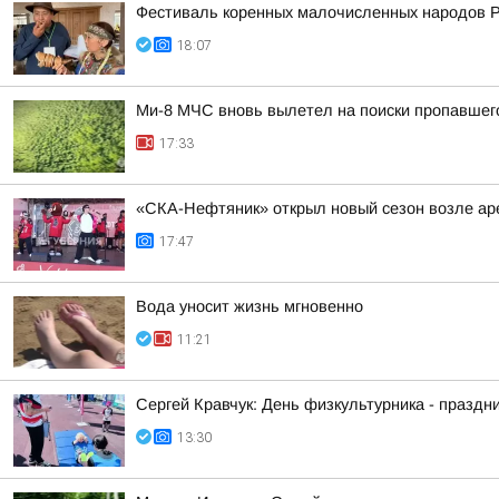
Фестиваль коренных малочисленных народов 
18:07
Ми-8 МЧС вновь вылетел на поиски пропавшег
17:33
«СКА-Нефтяник» открыл новый сезон возле ар
17:47
Вода уносит жизнь мгновенно
11:21
Сергей Кравчук: День физкультурника - праздни
13:30