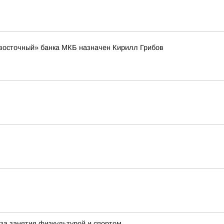
восточный» банка МКБ назначен Кирилл Грибов
за занятия физкультурой и спортом