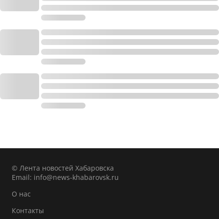
© Лента новостей Хабаровска
Email:
info@news-khabarovsk.ru
О нас
Контакты