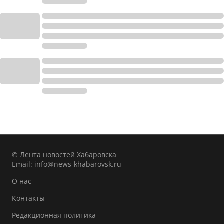
© Лента новостей Хабаровска
Email:
info@news-khabarovsk.ru
О нас
Контакты
Редакционная политика