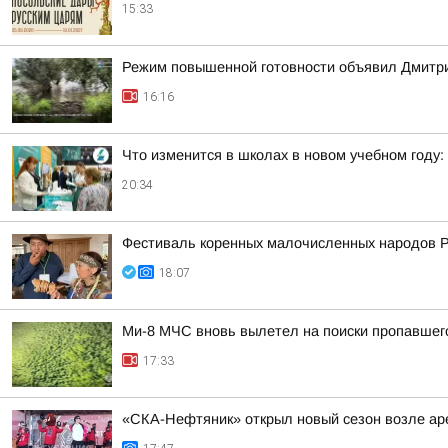
15:33
Режим повышенной готовности объявил Дмитрий
16:16
Что изменится в школах в новом учебном году: 
20:34
Фестиваль коренных малочисленных народов 
18:07
Ми-8 МЧС вновь вылетел на поиски пропавшег
17:33
«СКА-Нефтяник» открыл новый сезон возле ар