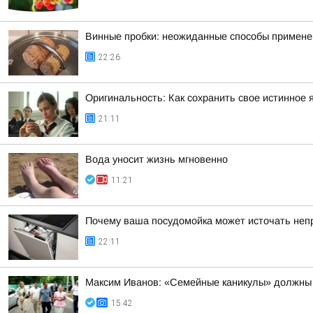
Винные пробки: неожиданные способы применен
22:26
Оригинальность: Как сохранить свое истинное 
21:11
Вода уносит жизнь мгновенно
11:21
Почему ваша посудомойка может источать неп
22:11
Максим Иванов: «Семейные каникулы» должны 
15:42