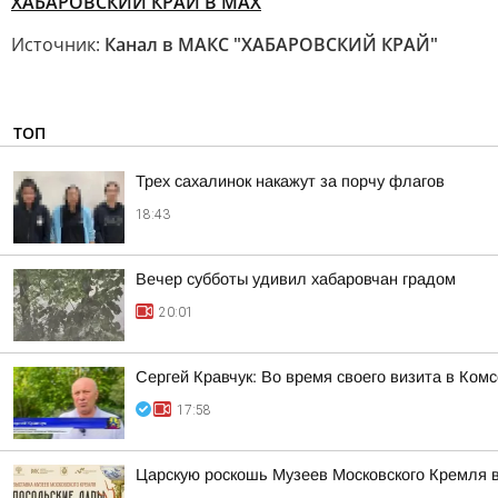
ХАБАРОВСКИЙ КРАЙ В МАХ
Источник:
Канал в МАКС "ХАБАРОВСКИЙ КРАЙ"
ТОП
Трех сахалинок накажут за порчу флагов
18:43
Вечер субботы удивил хабаровчан градом
20:01
Сергей Кравчук: Во время своего визита в Ком
17:58
Царскую роскошь Музеев Московского Кремля 