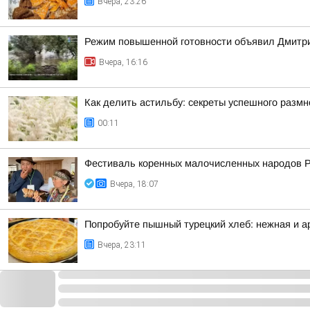
Вчера, 23:26
Режим повышенной готовности объявил Дмитрий
Вчера, 16:16
Как делить астильбу: секреты успешного разм
00:11
Фестиваль коренных малочисленных народов 
Вчера, 18:07
Попробуйте пышный турецкий хлеб: нежная и а
Вчера, 23:11