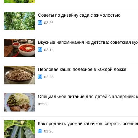
Советы по дизайну сада с жимолостью
03:26
Вкусные напоминания из детства: советская ку
03:11
Перловая каша: полезное в каждой ложке
02:26
Специальное питание для детей с аллергией: к
02:12
Как продлить урожай кабачков: секреты осенне
01:26