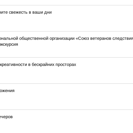
ните свежесть в ваши дни
иональной общественной организации «Союз ветеранов следстви
экскурсия
креативности в бескрайних просторах
ножения
ечеров