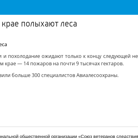
 крае полыхают леса
еса
ки и похолодание ожидают только к концу следующей не
м крае — 14 пожаров на почти 9 тысячах гектаров.
вили больше 300 специалистов Авиалесоохраны.
иональной общественной организации «Союз ветеранов следстви