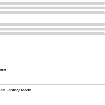
овья
овке наблюдателей!