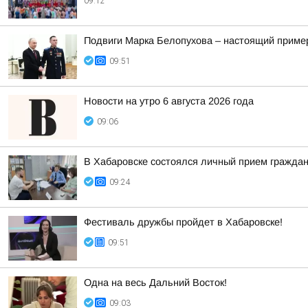
09:12
Подвиги Марка Белопухова – настоящий пример
09:51
Новости на утро 6 августа 2026 года
09:06
В Хабаровске состоялся личный прием гражда
09:24
Фестиваль дружбы пройдет в Хабаровске!
09:51
Одна на весь Дальний Восток!
09:03