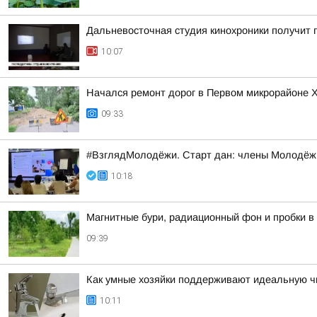
Дальневосточная студия кинохроники получит 
10:07
Начался ремонт дорог в Первом микрорайоне 
09:33
#ВзглядМолодёжи. Старт дан: члены Молодёжн
10:18
Магнитные бури, радиационный фон и пробки в 
09:39
Как умные хозяйки поддерживают идеальную ч
10:11