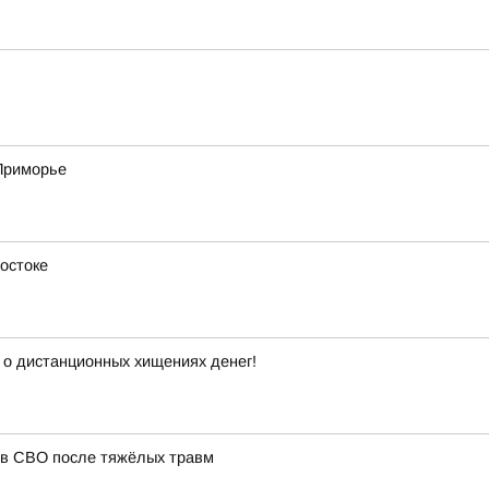
 Приморье
остоке
 о дистанционных хищениях денег!
ов СВО после тяжёлых травм