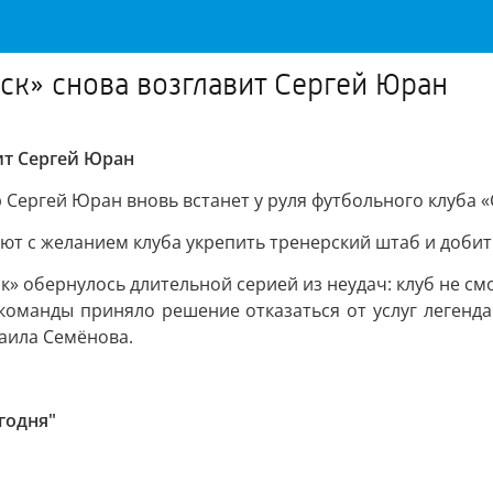
к» снова возглавит Сергей Юран
ит Сергей Юран
 Сергей Юран вновь встанет у руля футбольного клуба 
т с желанием клуба укрепить тренерский штаб и добить
к» обернулось длительной серией из неудач: клуб не см
 команды приняло решение отказаться от услуг легенд
хаила Семёнова.
годня"