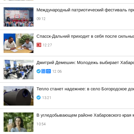
Международный патриотический фестиваль про
09:12
Спасск-Дальний приходит в себя после сильны
12:27
Дмитрий Демешин: Молодежь выбирает Хабаров
12:06
Тепло станет надежнее: в село Богородское д
13:21
В угледобывающем районе Хабаровского края
10:54