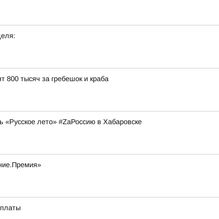
деля:
т 800 тысяч за гребешок и краба
ь «Русское лето» #ZaРоссию в Хабаровске
ание.Премия»
оплаты