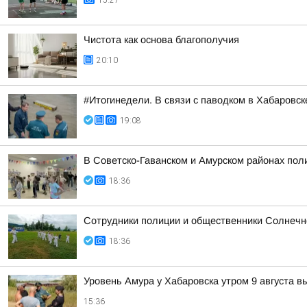
15:27
Чистота как основа благополучия
20:10
#Итогинедели. В связи с паводком в Хабаровс
19:08
В Советско-Гаванском и Амурском районах пол
18:36
Сотрудники полиции и общественники Солнечно
18:36
Уровень Амура у Хабаровска утром 9 августа в
15:36