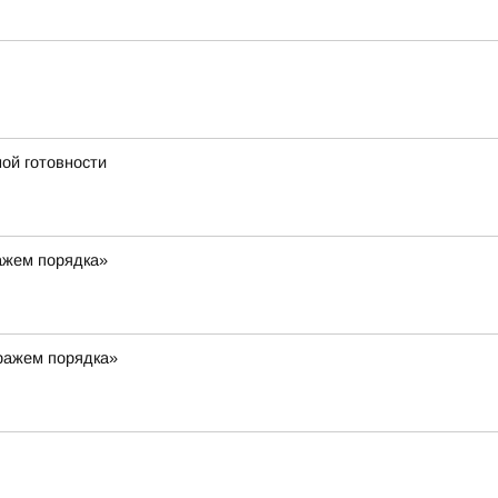
ой готовности
ражем порядка»
тражем порядка»